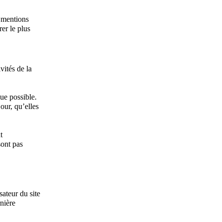
s mentions
rer le plus
vités de la
ue possible.
our, qu’elles
t
sont pas
sateur du site
rnière