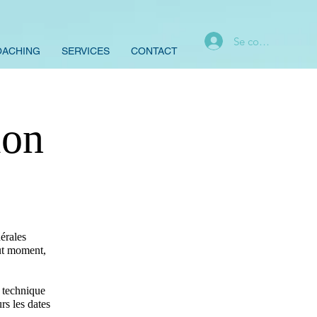
Se connecter
OACHING
SERVICES
CONTACT
ion
érales
out moment,
e technique
rs les dates