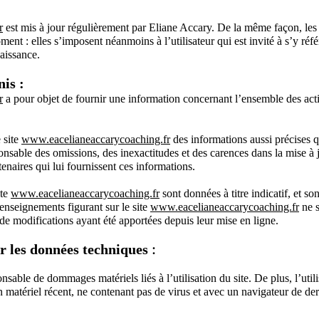
r
est mis à jour régulièrement par Eliane Accary. De la même façon, le
ent : elles s’imposent néanmoins à l’utilisateur qui est invité à s’y réfé
aissance.
nis :
r
a pour objet de fournir une information concernant l’ensemble des acti
 site
www.eacelianeaccarycoaching.fr
des informations aussi précises q
onsable des omissions, des inexactitudes et des carences dans la mise à j
rtenaires qui lui fournissent ces informations.
ite
www.eacelianeaccarycoaching.fr
sont données à titre indicatif, et son
 renseignements figurant sur le site
www.eacelianeaccarycoaching.fr
ne 
 de modifications ayant été apportées depuis leur mise en ligne.
:
ur les données techniques
nsable de dommages matériels liés à l’utilisation du site. De plus, l’utili
un matériel récent, ne contenant pas de virus et avec un navigateur de de